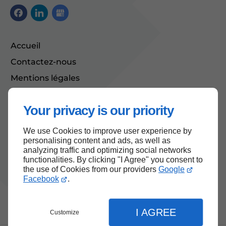
Accueil
Contactez-nous
Mentions légales
Plan du site
Your privacy is our priority
We use Cookies to improve user experience by
Haut de page
personalising content and ads, as well as
analyzing traffic and optimizing social networks
functionalities. By clicking "I Agree" you consent to
the use of Cookies from our providers
Google
Facebook
.
I AGREE
Customize