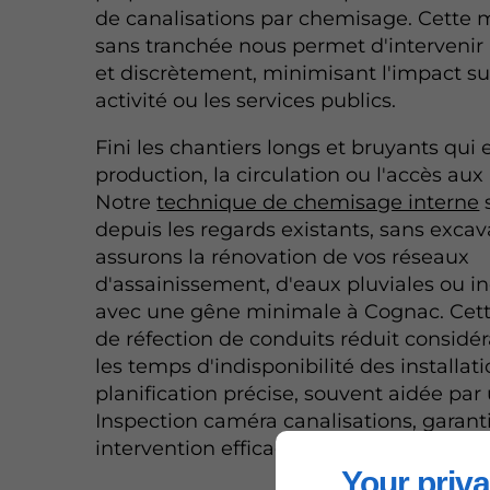
de canalisations par chemisage. Cette
sans tranchée nous permet d'interveni
et discrètement, minimisant l'impact su
activité ou les services publics.
Fini les chantiers longs et bruyants qui 
production, la circulation ou l'accès aux
Notre
technique de chemisage interne
s
depuis les regards existants, sans exca
assurons la rénovation de vos réseaux
d'assainissement, d'eaux pluviales ou in
avec une gêne minimale à Cognac. Cet
de réfection de conduits réduit consid
les temps d'indisponibilité des installat
planification précise, souvent aidée par
Inspection caméra canalisations, garant
intervention efficace.
Your priva