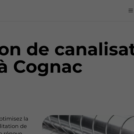
ion de canalisa
à Cognac
ptimisez la
itation de
o rénove