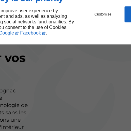
 improve user experience by
e
Customize
nt and ads, as well as analyzing
ng social networks functionalities. By
you consent to the use of Cookies
Google
Facebook
.
r vos
Cognac
e
nologie de
ts sans les
éons une
'intérieur