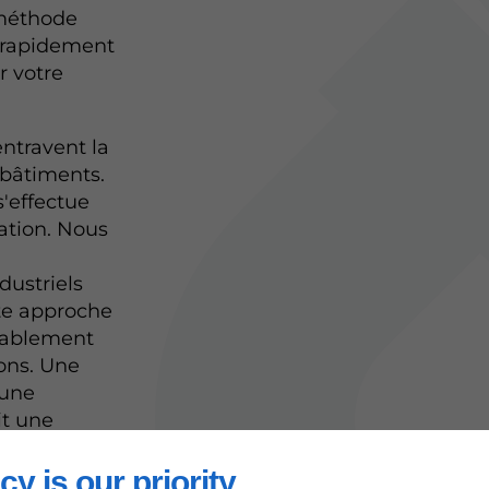
 méthode
r rapidement
r votre
entravent la
 bâtiments.
'effectue
vation. Nous
dustriels
te approche
érablement
ions. Une
 une
it une
cy is our priority