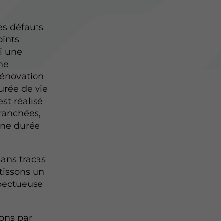
es défauts
oints
i une
ne
rénovation
urée de vie
est réalisé
tranchées,
une durée
sans tracas
tissons un
spectueuse
ions par