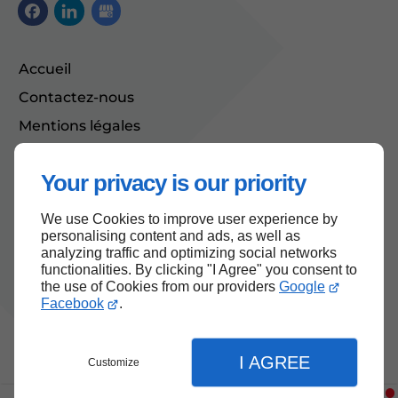
Accueil
Contactez-nous
Mentions légales
Plan du site
Your privacy is our priority
We use Cookies to improve user experience by
Haut de page
personalising content and ads, as well as
analyzing traffic and optimizing social networks
functionalities. By clicking "I Agree" you consent to
the use of Cookies from our providers
Google
Facebook
.
I AGREE
Customize