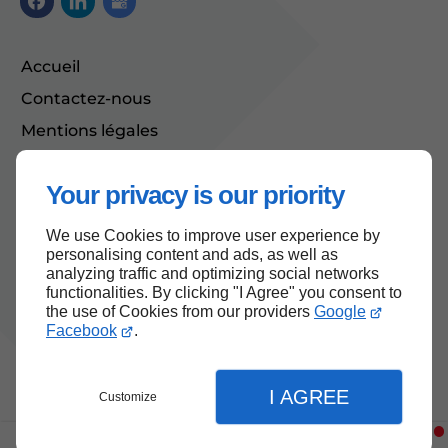
Accueil
Contactez-nous
Mentions légales
Plan du site
Your privacy is our priority
We use Cookies to improve user experience by
Haut de page
personalising content and ads, as well as
analyzing traffic and optimizing social networks
functionalities. By clicking "I Agree" you consent to
the use of Cookies from our providers
Google
Facebook
.
I AGREE
Customize